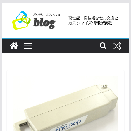
コ
ン
テ
ン
ツ
へ
ス
キ
ッ
プ