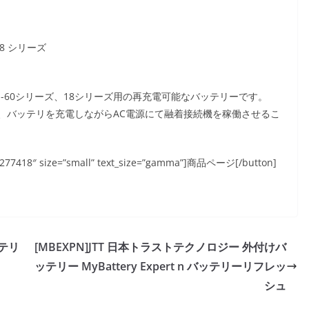
8 シリーズ
M-60シリーズ、18シリーズ用の再充電可能なバッテリーです。
、バッテリを充電しながらAC電源にて融着接続機を稼働させるこ
l/57277418″ size=”small” text_size=”gamma”]商品ページ[/button]
ッテリ
[MBEXPN]JTT 日本トラストテクノロジー 外付けバ
ッテリー MyBattery Expert n バッテリーリフレッ
シュ