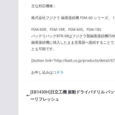
主な対応機種：
株式会社フジクラ 融着接続機 FSM-60 シリーズ、 1
FSM-60R、FSM-18R、FSM-60S、FSM-18S
バッテリパックBTR-08はフジクラ製融着接続機FS
融着接続機に挿入したまま充電器へ接続することで
とも可能です。
[button link=”http://batt.co.jp/products/detai
お申し込みは
コチラ
[EB1430H]日立工機 振動ドライバドリル バ
ーリフレッシュ