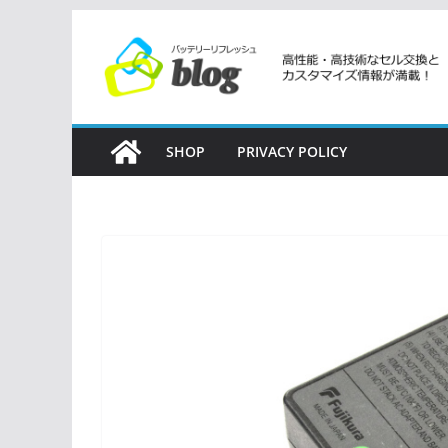
コ
ン
テ
ン
ツ
SHOP
PRIVACY POLICY
へ
ス
キ
ッ
プ