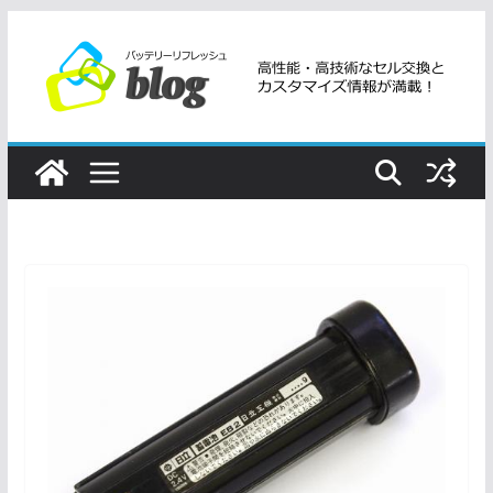
コ
ン
テ
ン
ツ
へ
ス
キ
ッ
プ