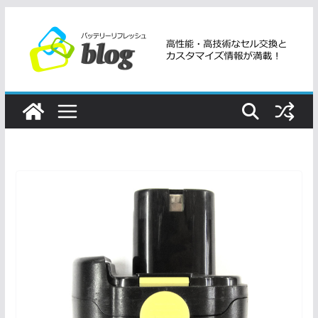
コ
ン
テ
ン
ツ
へ
ス
キ
ッ
プ