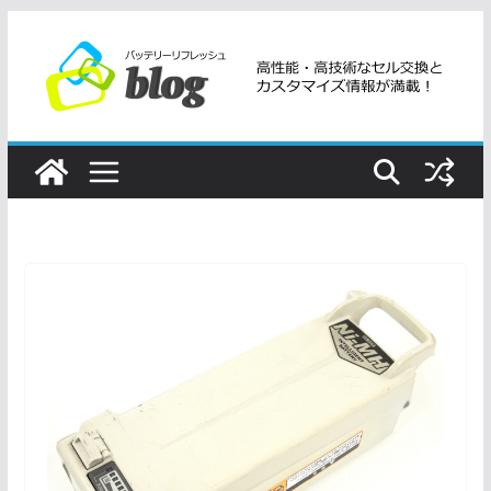
コ
ン
テ
ン
ツ
へ
ス
キ
ッ
プ