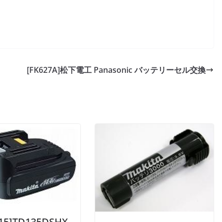
[FK627A]松下電工 Panasonic バッテリーセル交換
415]TD135DSHX