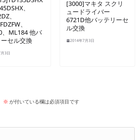
[3000]マキタ スクリ
45DSHX、
ュードライバー
2DZ、
6721D他バッテリーセ
0FDZFW、
ル交換
0、ML184 他バ
リーセル交換
2014年7月3日
7月3日
。
※
が付いている欄は必須項目です