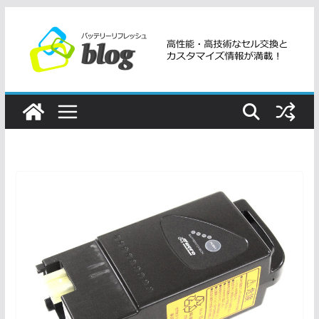
コ
ン
テ
ン
ツ
へ
ス
キ
ッ
プ