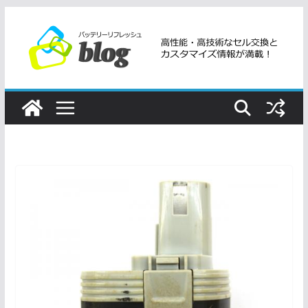
コ
ン
テ
ン
ツ
へ
ス
キ
ッ
プ