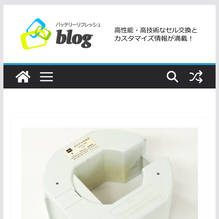
コ
ン
テ
ン
ツ
へ
ス
キ
ッ
プ