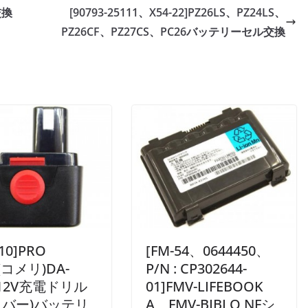
交換
[90793-25111、X54-22]PZ26LS、PZ24LS、
PZ26CF、PZ27CS、PC26バッテリーセル交換
10]PRO
[FM-54、0644450、
(コメリ)DA-
P/N : CP302644-
(12V充電ドリル
01]FMV-LIFEBOOK
バー)バッテリ
A、FMV-BIBLO NFシ