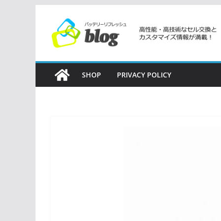
コ
ン
テ
ン
ツ
SHOP
PRIVACY POLICY
へ
ス
キ
ッ
プ