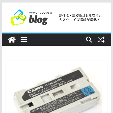
コ
ン
テ
ン
ツ
へ
ス
キ
ッ
プ