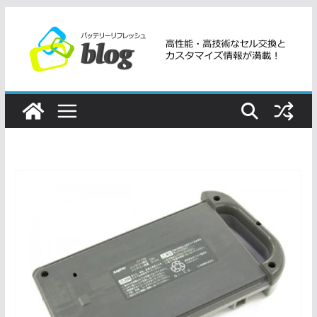
コ
ン
テ
ン
ツ
へ
ス
キ
ッ
プ