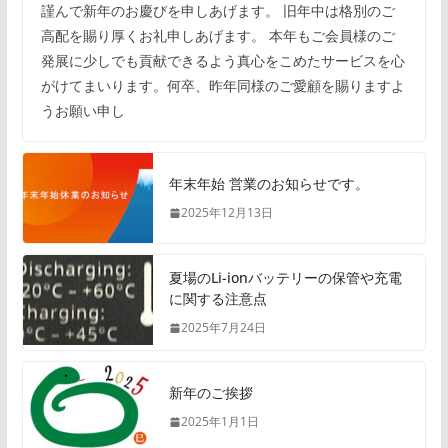
謹んで新年のお慶びを申しあげます。 旧年中は格別のご
高配を賜り厚くお礼申しあげます。 本年もご会員様のご
発展に少しでも貢献できるよう真心をこめたサービスを心
がけてまいります。何卒、昨年同様のご愛顧を賜りますよ
うお願い申し
年末年始 営業のお知らせです。
2025年12月13日
夏場のLi-ionバッテリーの保管や充電
に関する注意点
2025年7月24日
新年のご挨拶
2025年1月1日