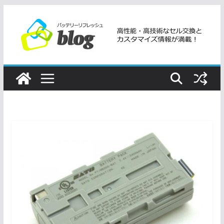
コ
ン
テ
ン
ツ
へ
ス
キ
ッ
プ