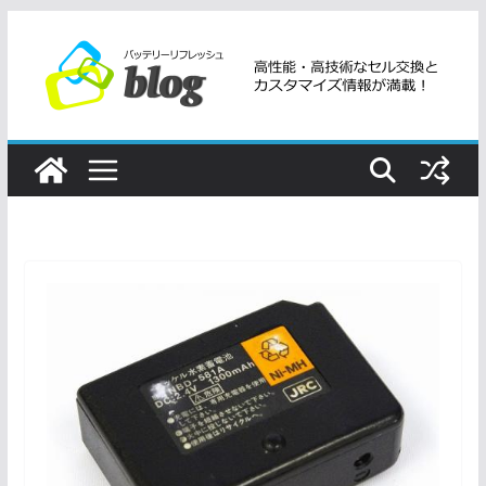
コ
ン
テ
ン
ツ
へ
ス
キ
ッ
プ