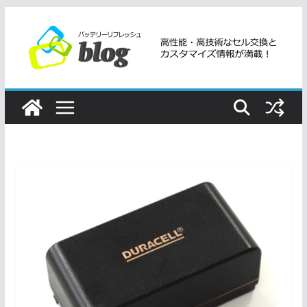
コ
ン
テ
ン
ツ
へ
ス
キ
ッ
プ