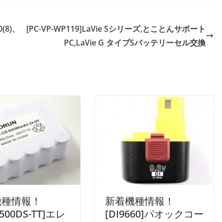
0(8)、
[PC-VP-WP119]LaVie Sシリーズ,とことんサポート
PC,LaVie G タイプSバッテリーセル交換
機種情報！
新着機種情報！
4500DS-TT]エレ
[DI9660]パオックコー