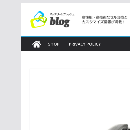
コ
ン
テ
ン
ツ
SHOP
PRIVACY POLICY
へ
ス
キ
ッ
プ