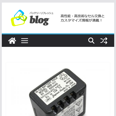
コ
ン
テ
ン
ツ
へ
ス
キ
ッ
プ