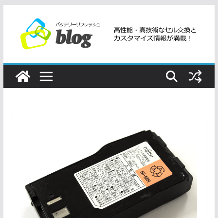
コ
ン
テ
ン
ツ
へ
ス
キ
ッ
プ