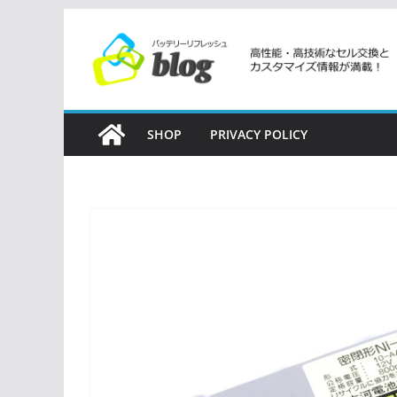
コ
ン
テ
ン
ツ
SHOP
PRIVACY POLICY
へ
ス
キ
ッ
プ