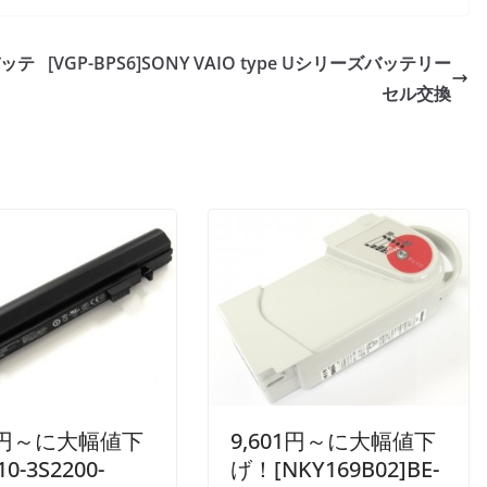
]バッテ
[VGP-BPS6]SONY VAIO type Uシリーズバッテリー
セル交換
81円～に大幅値下
9,601円～に大幅値下
0-3S2200-
げ！[NKY169B02]BE-