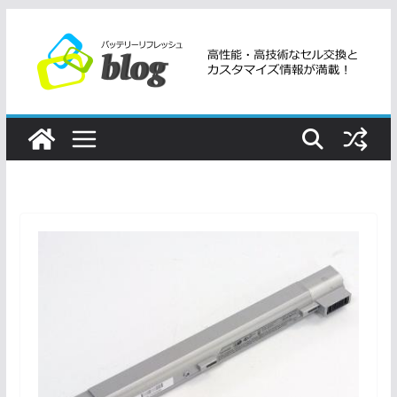
コ
ン
テ
ン
ツ
へ
ス
キ
ッ
プ