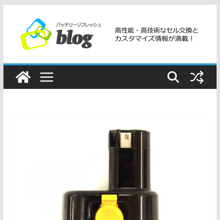
コ
ン
テ
ン
ツ
へ
ス
キ
ッ
プ