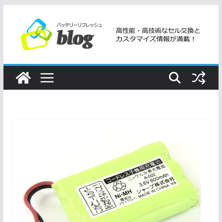
コ
ン
テ
ン
ツ
へ
ス
キ
ッ
プ