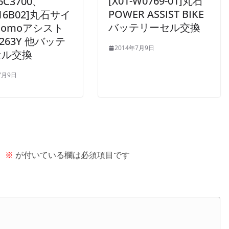
[X01-W0769-01]丸石
-6C3700、
POWER ASSIST BIKE
16B02]丸石サイ
バッテリーセル交換
Comoアシスト
-263Y 他バッテ
2014年7月9日
セル交換
7月9日
。
※
が付いている欄は必須項目です