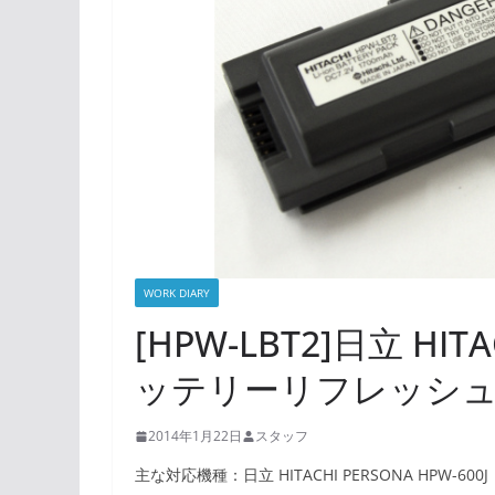
WORK DIARY
[HPW-LBT2]日立 HITA
ッテリーリフレッシ
2014年1月22日
スタッフ
主な対応機種：日立 HITACHI PERSONA HPW-600J