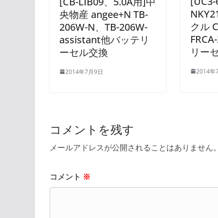
[UC3
[CB-LIB09、5.0A用]中
NKY2
央物産 angee+N TB-
クル 
206W-N、TB-206W-
FRCA
assistant他バッテリ
リー
ーセル交換
2014年
2014年7月9日
コメントを残す
メールアドレスが公開されることはありません
コメント
※