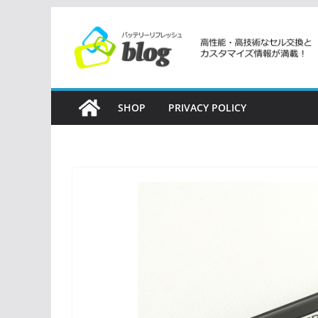
コ
ン
テ
ン
ツ
SHOP
PRIVACY POLICY
へ
ス
キ
ッ
プ