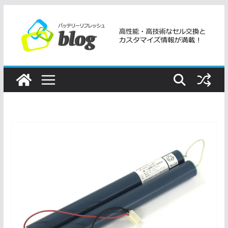
コ
ン
テ
ン
ツ
へ
ス
キ
ッ
プ