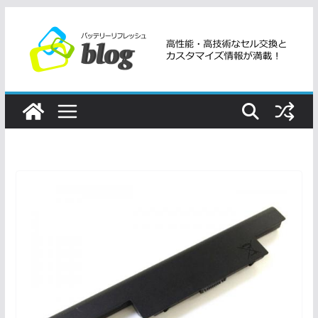
コ
ン
テ
ン
ツ
へ
ス
キ
ッ
プ