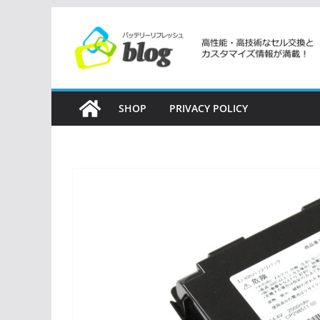
コ
ン
テ
ン
ツ
SHOP
PRIVACY POLICY
へ
ス
キ
ッ
プ