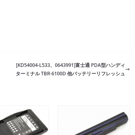
[KD54004-L533、0643991]富士通 PDA型ハンディ
ターミナル TBR-6100D 他バッテリーリフレッシュ