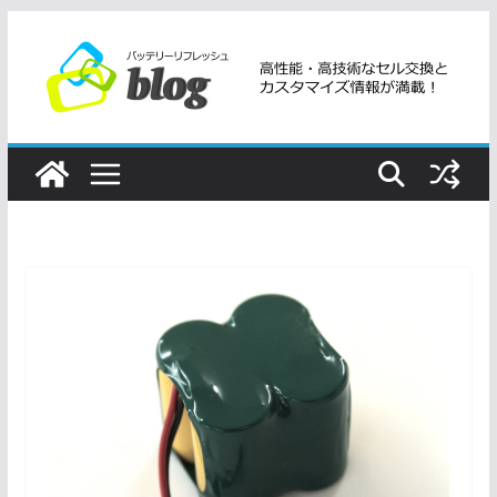
コ
ン
テ
ン
ツ
へ
ス
キ
ッ
プ