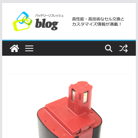
コ
ン
テ
ン
ツ
へ
ス
キ
ッ
プ