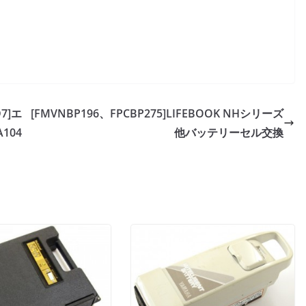
D7]エ
[FMVNBP196、FPCBP275]LIFEBOOK NHシリーズ
104
他バッテリーセル交換