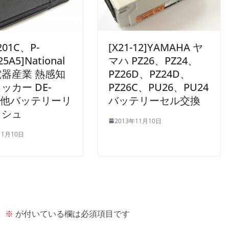
201C、P-
[X21-12]YAMAHA ヤ
25A5]National
マハ PZ26、PZ24、
器産業 熱感知
PZ26D、PZ24D、
ッカー DE-
PZ26C、PU26、PU24
1C他バッテリーリ
バッテリーセル交換
ッシュ
2013年11月10日
11月10日
。
※
が付いている欄は必須項目です