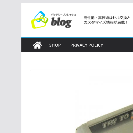
コ
ン
テ
ン
ツ
SHOP
PRIVACY POLICY
へ
ス
キ
ッ
プ