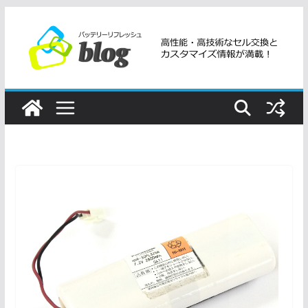
コ
ン
テ
ン
ツ
へ
ス
キ
ッ
プ