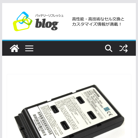
コ
ン
テ
ン
ツ
へ
ス
キ
ッ
プ