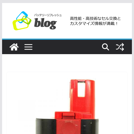
コ
ン
テ
ン
ツ
へ
ス
キ
ッ
プ