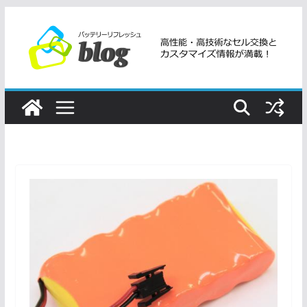
コ
ン
テ
ン
ツ
へ
ス
キ
ッ
プ