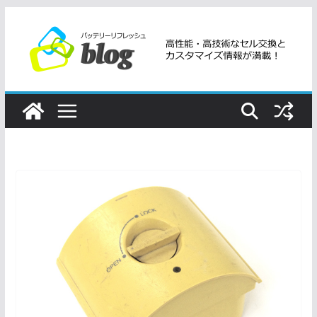
コ
ン
テ
ン
ツ
へ
ス
キ
ッ
プ