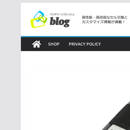
コ
ン
テ
ン
ツ
SHOP
PRIVACY POLICY
へ
ス
キ
ッ
プ