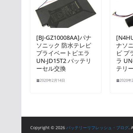
[BJ-GZ10008AA]パナ
[N4H
ソニック 防水テレビ
ナソニ
プライベートビエラ
ビ プ
UN-JD15T2 バッテリ
ラ UN
ーセル交換
テリ
2020年2月14日
2020年
Copyright © 2026
バッテリーリフレッシュ・ブログ
. 