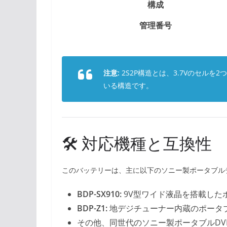
構成
管理番号
注意:
2S2P構造とは、3.7Vのセルを
いる構造です。
🛠 対応機種と互換性
このバッテリーは、主に以下のソニー製ポータブル
BDP-SX910:
9V型ワイド液晶を搭載した
BDP-Z1:
地デジチューナー内蔵のポータ
その他、同世代のソニー製ポータブルDV