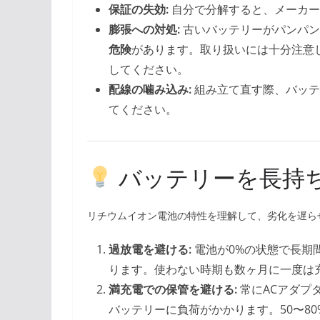
保証の失効:
自分で分解すると、メーカー
膨張への対処:
古いバッテリーがパンパン
危険
があります。取り扱いには十分注意
してください。
配線の噛み込み:
組み立て直す際、バッテ
てください。
バッテリーを長持
リチウムイオン電池の特性を理解して、劣化を遅ら
過放電を避ける:
電池が0%の状態で長期
ります。使わない時期も数ヶ月に一度は
満充電での保管を避ける:
常にACアダプ
バッテリーに負荷がかかります。50〜8