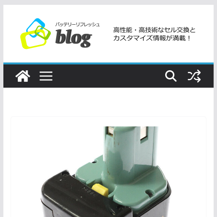
コ
ン
テ
ン
ツ
へ
ス
キ
ッ
プ