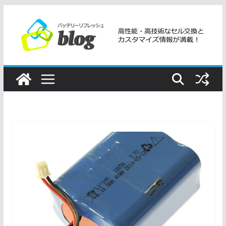
コ
ン
テ
ン
ツ
へ
ス
キ
ッ
プ