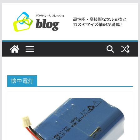
コ
ン
テ
ン
ツ
へ
ス
キ
ッ
懐中電灯
プ