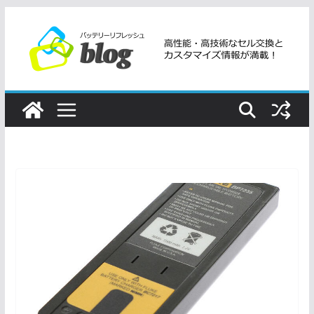
コ
ン
テ
ン
ツ
へ
ス
キ
ッ
プ