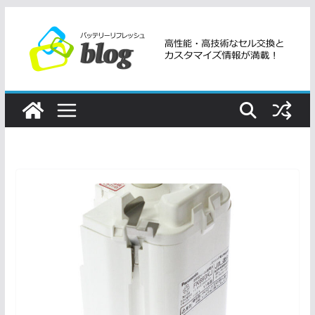
コ
ン
テ
ン
ツ
へ
ス
キ
ッ
プ