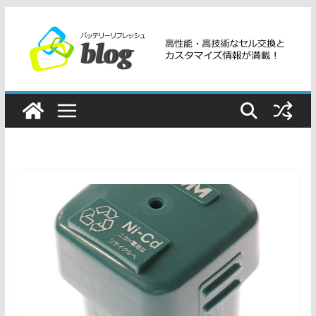
コ
ン
テ
ン
ツ
へ
ス
キ
ッ
プ