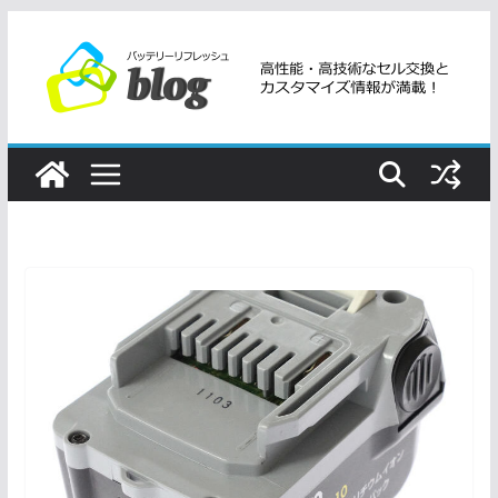
コ
ン
テ
ン
ツ
へ
ス
キ
ッ
プ