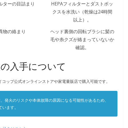
ルターの目詰まり
HEPAフィルターとダストボッ
クスを水洗い（乾燥は24時間
以上）。
異物の絡まり
ヘッド裏側の回転ブラシに髪の
毛や糸クズが絡まっていないか
確認。
リの入手について
レイコップ公式オンラインストアや家電量販店で購入可能です。
、発火のリスクや本体故障の原因になる可能性があるため、
ています。