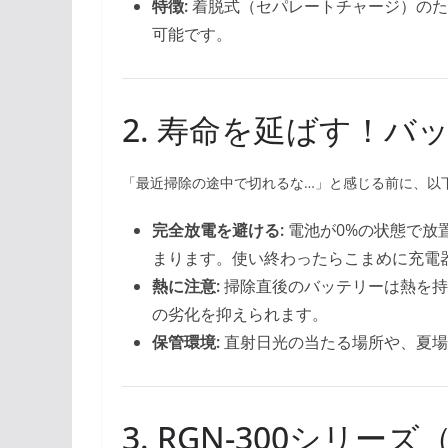
特徴:
着脱式（セパレートチャージ）のた
可能です。
2. 寿命を延ばす！
「最近掃除の途中で切れるな…」と感じる前に、以
完全放電を避ける:
電池が0%の状態で放
まります。使い終わったらこまめに充電
熱に注意:
掃除直後のバッテリーは熱を持
の劣化を抑えられます。
保管環境:
直射日光の当たる場所や、夏場
3. RGN-300シリーズ