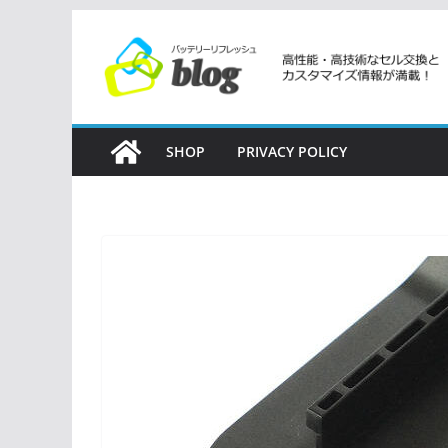
コ
ン
テ
ン
ツ
SHOP
PRIVACY POLICY
へ
ス
キ
ッ
プ