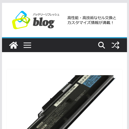
コ
ン
テ
ン
ツ
へ
ス
キ
ッ
プ