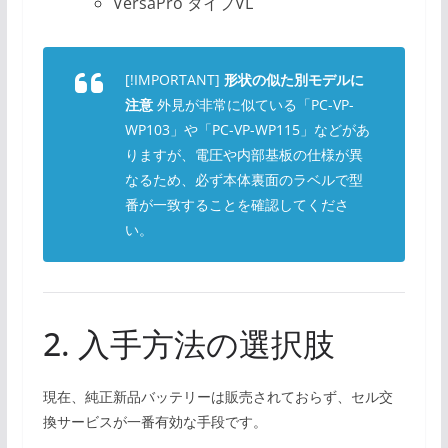
VersaPro タイプVL
[!IMPORTANT]
形状の似た別モデルに
注意
外見が非常に似ている「PC-VP-
WP103」や「PC-VP-WP115」などがあ
りますが、電圧や内部基板の仕様が異
なるため、必ず本体裏面のラベルで型
番が一致することを確認してくださ
い。
2. 入手方法の選択肢
現在、純正新品バッテリーは販売されておらず、セル交
換サービスが一番有効な手段です。