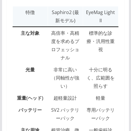
特徴
Saphiro2 (最
EyeMag Light
新モデル)
II
主な対象
高倍率・高精
標準的な診
度を求めるプ
療・汎用性重
ロフェッショ
視
ナル
光量
非常に高い
十分に明る
（同軸性が強
く、広範囲を
い）
照らす
重量(ヘッド)
超軽量設計
軽量
バッテリー
SV2 バッテリ
専用バッテリ
ーパック
ーパック
主な用途
根管治療、微
一般歯科診