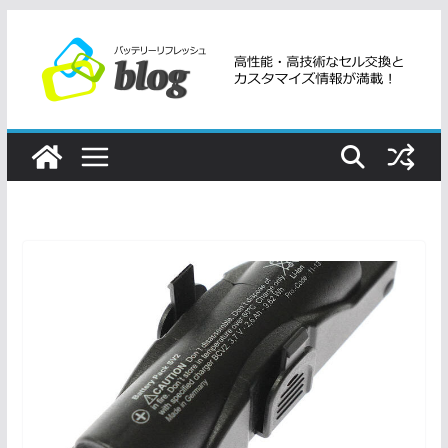
コ
ン
テ
ン
ツ
へ
ス
キ
ッ
プ