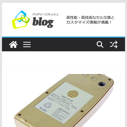
コ
ン
テ
ン
ツ
へ
ス
キ
ッ
プ