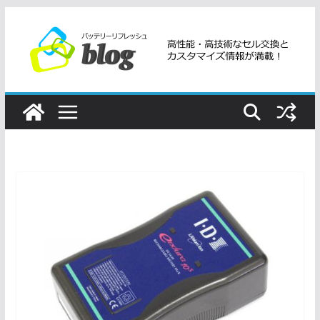
コ
ン
テ
ン
ツ
へ
ス
キ
ッ
プ