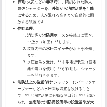
役割:
火災などの
非常時
に、閉鎖された防火・
防煙シャッターを、
外部から消防活動を可能
にする
ため、人が通れる高さまで自動的に開
放する装置です。
作動原理:
消防隊が
消防用ホース
を接続口に繋ぎ、
**放水（加圧）**します。
装置内部の
水圧スイッチ
が水圧を検知し
ます。
水圧信号を受け、**非常電源装置（蓄電
池の電力を使用）**が作動し、シャッタ
ーを開放させます。
消防法上の位置付け:
シャッターにパニックオ
ープナーなどの水圧開放装置を設けること
で、**「消防活動に有効な開口部」**と認め
られ、
無窓階の消防用設備等の設置基準が大