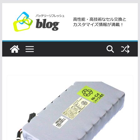
コ
ン
テ
ン
ツ
へ
ス
キ
ッ
プ