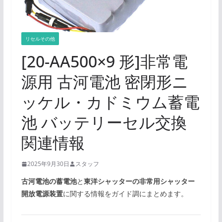
リセルその他
[20-AA500×9 形]非常電
源用 古河電池 密閉形ニ
ッケル・カドミウム蓄電
池 バッテリーセル交換
関連情報
2025年9月30日
スタッフ
古河電池の蓄電池
と
東洋シャッターの非常用シャッター
開放電源装置
に関する情報をガイド調にまとめます。