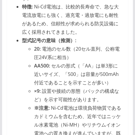
特徴:
Ni-Cd電池は、比較的長寿命で、急な大
電流放電にも強く、過充電・過放電にも耐性
があるため、信頼性が求められる防災設備に
広く採用されてきました。
型式記号の意味（推測）:
20:
電池のセル数（20セル直列、公称電
圧24V系に相当）
AA500:
セルの形式（「AA」は単3形に
近いサイズ、「500」は容量が500mAh
付近であることを示すことが多い）
×9:
設置や接続の形態（パックの構成な
ど）を示す可能性があります。
※注意:
Ni-Cd電池は環境負荷物質である
カドミウムを含むため、近年ではニッケ
ル水素電池（Ni-MH）やリチウムイオン
電池への置き換えが進んでいますが、既