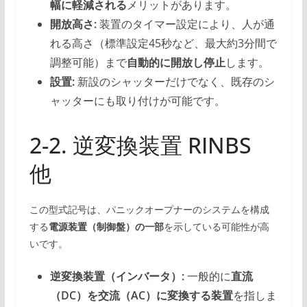
幅に軽減される
メリットがあります。
開放高さ:
装置のタイマー設定により、人が通
れる高さ（標準設定45秒など、最大約3分間で
調整可能）まで
自動的に開放し停止
します。
設置:
新設のシャッターだけでなく、既存のシ
ャッターにも取り付けが可能です。
2-2. 逆変換装置 RINBS
他
この型式記号は、パニックオープナーのシステムを構成
する
電源装置（制御盤）の一部
を示している可能性が高
いです。
逆変換装置（インバータ）:
一般的に
直流
（DC）を交流（AC）に変換する装置
を指しま