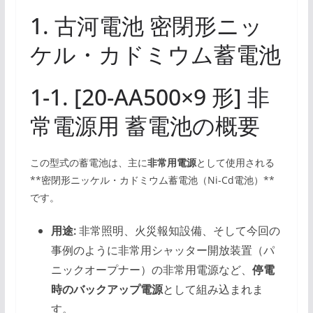
1. 古河電池 密閉形ニッ
ケル・カドミウム蓄電池
1-1. [20-AA500×9 形] 非
常電源用 蓄電池の概要
この型式の蓄電池は、主に
非常用電源
として使用される
**密閉形ニッケル・カドミウム蓄電池（Ni-Cd電池）**
です。
用途:
非常照明、火災報知設備、そして今回の
事例のように非常用シャッター開放装置（パ
ニックオープナー）の非常用電源など、
停電
時のバックアップ電源
として組み込まれま
す。