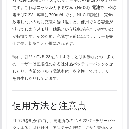
FT-729の運用に不可欠なのが、専用の
FNB-28 バッテリー
です。これは
ニッケルカドミウム（Ni-Cd）電池
で、公称
電圧は
7.2V
、容量は
700mAh
です。Ni-Cd電池は、完全に
放電しないうちに充電を繰り返すと、使用できる容量が
減ってしまう
メモリー効果
という現象が起こりやすいの
が特徴です。そのため、充電する前にはバッテリーを完
全に使い切ることが推奨されます。
現在、新品のFNB-28を入手することは困難なため、多く
のユーザーは互換性のある社外品バッテリーパックを探
したり、内部のセル（電池本体）を交換してバッテリー
を再生したりしています。
使用方法と注意点
FT-729を動かすには、充電済みのFNB-28バッテリーパッ
クを本体に取り付け、アンテナを接続してから電源を入