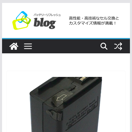
コ
ン
テ
ン
ツ
へ
ス
キ
ッ
プ