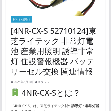
非常灯・誘導灯
[4NR-CX-S 52710124]東
芝ライテック 非常灯電
池 産業用照明 誘導非常
灯 住設警報機器 バッテ
リーセル交換 関連情報
2025年8月10日
スタッフ
4NR-CX-Sとは？
「4NR-CX-S」は、東芝ライテック製の
誘導灯・非常灯器