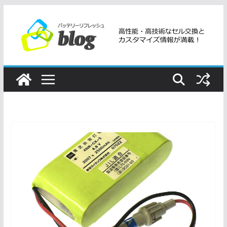
コ
ン
テ
ン
ツ
へ
ス
キ
ッ
プ