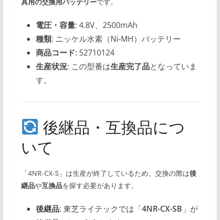
具用の交換用バッテリー
です。
電圧・容量
: 4.8V、2500mAh
種類
: ニッケル水素（Ni-MH）バッテリー
商品コード
: 52710124
生産状況
: この型番は
生産完了品
となっていま
す。
後継品・互換品につ
いて
「4NR-CX-S」は生産が終了しているため、交換の際は
後
継品
や
互換品
を探す必要があります。
後継品
: 東芝ライテックでは「
4NR-CX-SB
」が